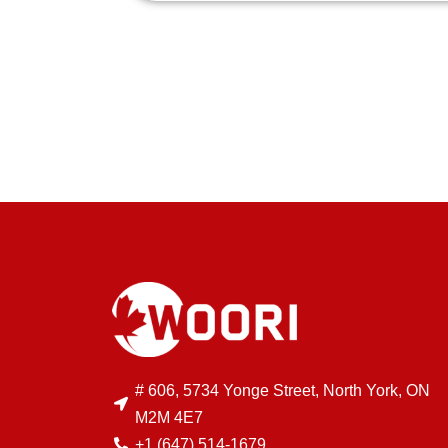
# 606, 5734 Yonge Street, North York, ON
M2M 4E7
+1 (647) 514-1679