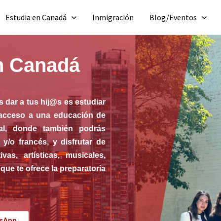
Estudia en Canadá
Inmigración
Blog/Eventos
n Canadá
 dar a tus hij@s es estudiar
 acceso a una educación de
ral, donde también podrás
/o francés, y disfrutar de
vas, artísticas, musicales,
que te ofrece la preparatoria
tsApp