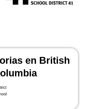
orias en British
olumbia
rict
hool