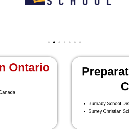
n Ontario
Preparat
C
 Canada
Burnaby School Dist
Surrey Christian Sc