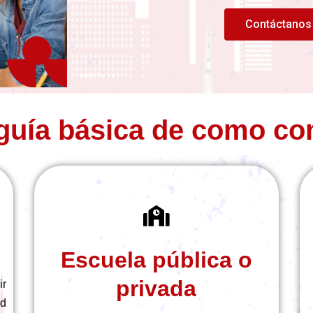
Contáctanos 
guía básica de como co
Escuela pública o
privada
ir
ad