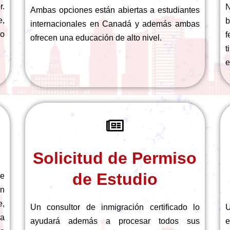
r.
N
Ambas opciones están abiertas a estudiantes
e,
b
internacionales en Canadá y además ambas
 o
f
ofrecen una educación de alto nivel.
t
e
Solicitud de Permiso
de Estudio
de
ón
,
Un consultor de inmigración certificado lo
U
la
ayudará además a procesar todos sus
e