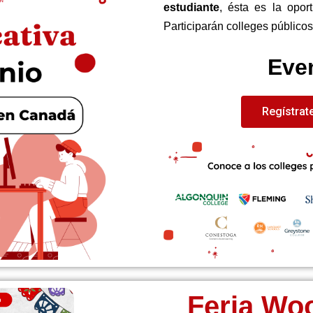
estudiante
, ésta es la opor
Participarán colleges públicos
Even
Regístrat
Feria Woo