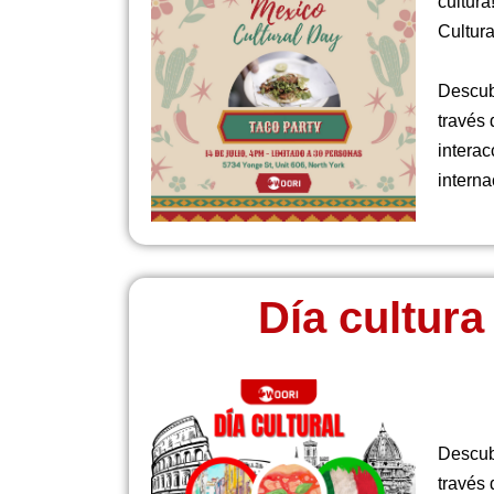
cultura
Cultur
Descub
través 
interac
interna
Día cultura 
Descubr
través 