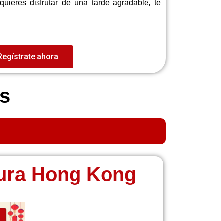
uieres disfrutar de una tarde agradable, te
Regístrate ahora
os
tura Hong Kong