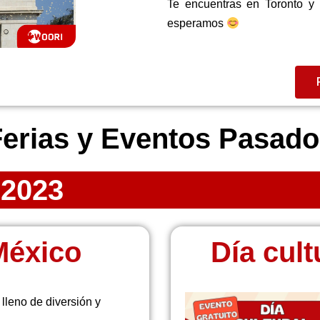
Te encuentras en Toronto y q
esperamos
erias y Eventos Pasad
 2023
México
Día cul
lleno de diversión y